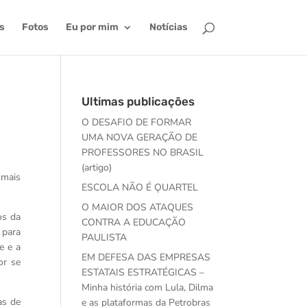
s
Fotos
Eu por mim
Notícias
Ultimas publicações
O DESAFIO DE FORMAR
UMA NOVA GERAÇÃO DE
PROFESSORES NO BRASIL
(artigo)
 mais
ESCOLA NÃO É ǪUARTEL
O MAIOR DOS ATAQUES
os da
CONTRA A EDUCAÇÃO
 para
PAULISTA
e e a
EM DEFESA DAS EMPRESAS
or se
ESTATAIS ESTRATÉGICAS –
Minha história com Lula, Dilma
as de
e as plataformas da Petrobras