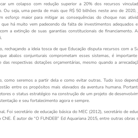
ocar um colapso com redução superior a 20% dos recursos vincula
. Ou seja, uma perda de mais que R$ 50 bilhões neste ano de 2020, 
um esforço maior para mitigar as consequências do choque nas ativi
or que há muito vem padecendo da falta de investimentos adequados e
om a extinção de suas garantias constitucionais de financiamento. A
i.
o, rechaçando a ideia tosca de que Educação disputa recursos com a S
r que abalos conjunturais comprometam esses sistemas, é importante 
dade das respectivas dotações orçamentárias, mesmo quando a arrecadaç
e, como seremos a partir dela e como evitar outras. Tudo isso depen
 estão entre os propósitos mais elevados da aventura humana. Portant
setores o status estratégico na construção de um projeto de desenvolvi
ustentação e seu fortalecimento agora e sempre.
nal. Foi secretário de educação básica do MEC (2012), secretário de edu
 CNE. É autor de “O FUNDEB” Ed Aquariana 2015, entre outras obras 