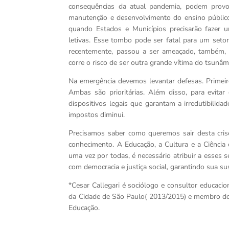
consequências da atual pandemia, podem prov
manutenção e desenvolvimento do ensino público
quando Estados e Municípios precisarão fazer 
letivas. Esse tombo pode ser fatal para um set
recentemente, passou a ser ameaçado, também, c
corre o risco de ser outra grande vítima do tsunâm
Na emergência devemos levantar defesas. Primeir
Ambas são prioritárias. Além disso, para evita
dispositivos legais que garantam a irredutibili
impostos diminui.
Precisamos saber como queremos sair desta cris
conhecimento. A Educação, a Cultura e a Ciência
uma vez por todas, é necessário atribuir a esses 
com democracia e justiça social, garantindo sua s
*Cesar Callegari é sociólogo e consultor educacio
da Cidade de São Paulo( 2013/2015) e membro do
Educação.