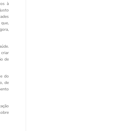
dos à
justo
dades
 que,
gora,
aúde.
criar
ão de
de do
o, de
mento
cação
sobre