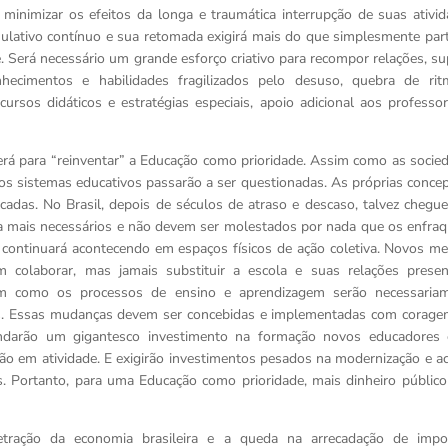
 minimizar os efeitos da longa e traumática interrupção de suas ativid
ativo contínuo e sua retomada exigirá mais do que simplesmente part
Será necessário um grande esforço criativo para recompor relações, su
nhecimentos e habilidades fragilizados pelo desuso, quebra de ri
ursos didáticos e estratégias especiais, apoio adicional aos professor
erá para “reinventar” a Educação como prioridade. Assim como as socie
dos sistemas educativos passarão a ser questionadas. As próprias conce
icadas. No Brasil, depois de séculos de atraso e descaso, talvez chegu
da mais necessários e não devem ser molestados por nada que os enfraq
) continuará acontecendo em espaços físicos de ação coletiva. Novos me
 colaborar, mas jamais substituir a escola e suas relações presenc
ssim como os processos de ensino e aprendizagem serão necessaria
os. Essas mudanças devem ser concebidas e implementadas com corage
mandarão um gigantesco investimento na formação novos educadores
ão em atividade. E exigirão investimentos pesados na modernização e a
os. Portanto, para uma Educação como prioridade, mais dinheiro público
tração da economia brasileira e a queda na arrecadação de impo