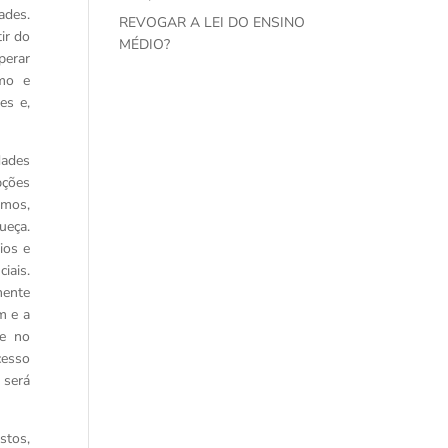
ades.
REVOGAR A LEI DO ENSINO
ir do
MÉDIO?
perar
tmo e
es e,
dades
pções
emos,
ueça.
ios e
iais.
mente
m e a
 e no
cesso
 será
stos,