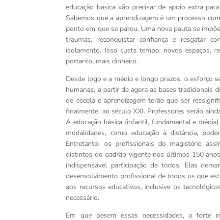
educação básica vão precisar de apoio extra para
Sabemos que a aprendizagem é um processo cumul
ponto em que se parou. Uma nova pauta se impõe. 
traumas, reconquistar confiança e resgatar co
isolamento. Isso custa tempo, novos espaços, rec
portanto, mais dinheiro.
Desde logo e a médio e longo prazos, o esforço s
humanas, a partir de agora as bases tradicionais 
de escola e aprendizagem terão que ser ressignif
finalmente, ao século XXI. Professores serão ain
A educação básica (infantil, fundamental e média
modalidades, como educação à distância, podem
Entretanto, os profissionais do magistério a
distintos do padrão vigente nos últimos 150 an
indispensável participação de todos. Elas de
desenvolvimento profissional de todos os que est
aos recursos educativos, inclusive os tecnológic
necessário.
Em que pesem essas necessidades, a forte re