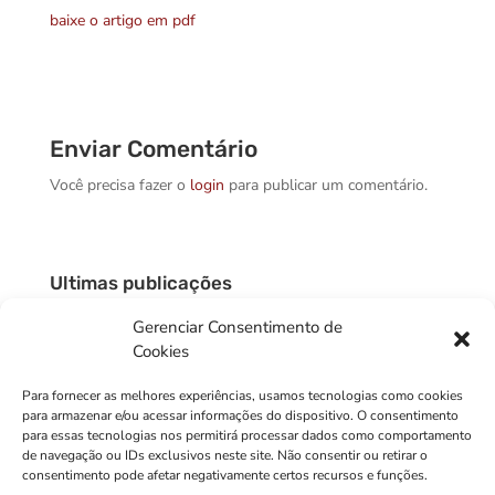
baixe o artigo em pdf
Enviar Comentário
Você precisa fazer o
login
para publicar um comentário.
Ultimas publicações
O DESAFIO DE FORMAR UMA NOVA GERAÇÃO DE
Gerenciar Consentimento de
PROFESSORES NO BRASIL (artigo)
Cookies
ESCOLA NÃO É ǪUARTEL
Para fornecer as melhores experiências, usamos tecnologias como cookies
O MAIOR DOS ATAQUES CONTRA A EDUCAÇÃO
para armazenar e/ou acessar informações do dispositivo. O consentimento
PAULISTA
para essas tecnologias nos permitirá processar dados como comportamento
de navegação ou IDs exclusivos neste site. Não consentir ou retirar o
EM DEFESA DAS EMPRESAS ESTATAIS
consentimento pode afetar negativamente certos recursos e funções.
ESTRATÉGICAS – Minha história com Lula, Dilma e as