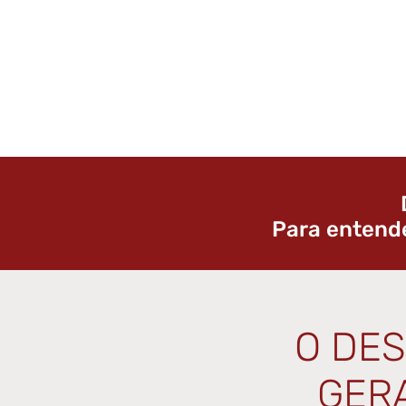
Para entend
O DE
GER