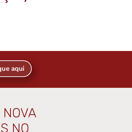
que aqui
 NOVA
S NO