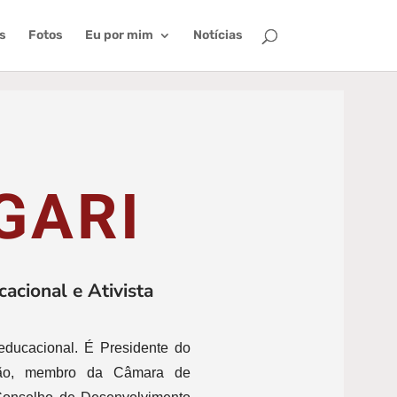
s
Fotos
Eu por mim
Notícias
GARI
acional e Ativista
educacional. É Presidente do
ção, membro da Câmara de